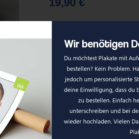
19,90
€
Dein individuelles DIN A1 Plakat mit dein
Wir benötigen De
SKU
591922001
Kategorie
SuS Oberaden Merch
Du möchtest Plakate mit Aufd
bestellen? Kein Problem. Ha
Nicht vorrätig
jedoch um personalisierte St
deine Einwilligung, dass du b
zu bestellen. Einfach h
unterschreiben und bei d
wieder hochladen. Vielen Da
Pla