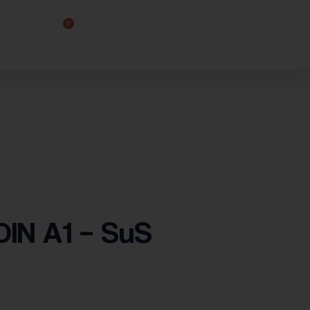
0
DIN A1 – SuS