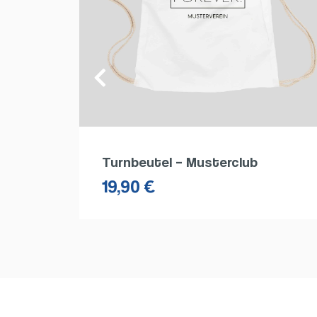
Mütze – Beanie Musterclub
12,99
€