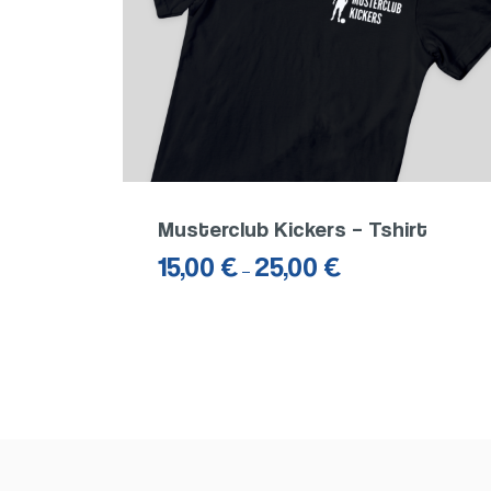
Musterclub Kickers – Tshirt
15,00
€
25,00
€
–