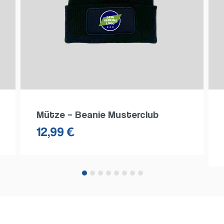
Body – Musterclub und
Mustername
12,00
€