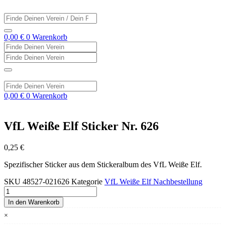
Zum
Inhalt
Search
springen
...
0,00
€
0
Warenkorb
Search
...
Search
...
Search
...
0,00
€
0
Warenkorb
VfL Weiße Elf Sticker Nr. 626
0,25
€
Spezifischer Sticker aus dem Stickeralbum des VfL Weiße Elf.
SKU
48527-021626
Kategorie
VfL Weiße Elf Nachbestellung
VfL
Weiße
In den Warenkorb
Elf
×
Sticker