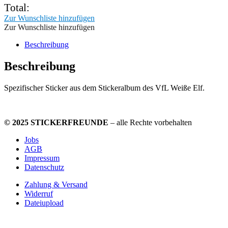
Nr.
Total:
626
Zur Wunschliste hinzufügen
Menge
Zur Wunschliste hinzufügen
Beschreibung
Beschreibung
Spezifischer Sticker aus dem Stickeralbum des VfL Weiße Elf.
© 2025 STICKERFREUNDE
– alle Rechte vorbehalten
Jobs
AGB
Impressum
Datenschutz
Zahlung & Versand
Widerruf
Dateiupload