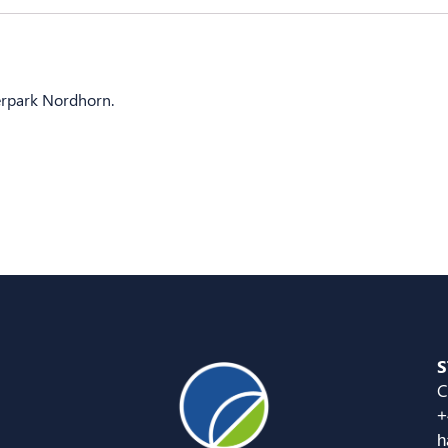
erpark Nordhorn.
S
C
+
h