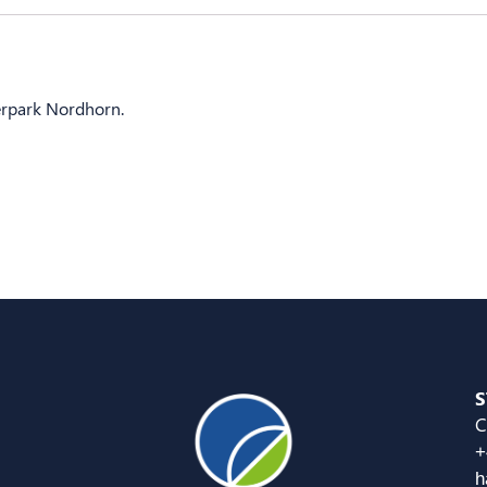
erpark Nordhorn.
S
C
+
h