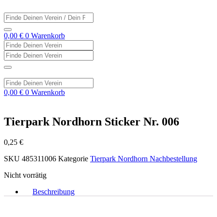
Zum
Inhalt
Search
springen
...
0,00
€
0
Warenkorb
Search
...
Search
...
Search
...
0,00
€
0
Warenkorb
Tierpark Nordhorn Sticker Nr. 006
0,25
€
SKU
485311006
Kategorie
Tierpark Nordhorn Nachbestellung
Nicht vorrätig
Beschreibung