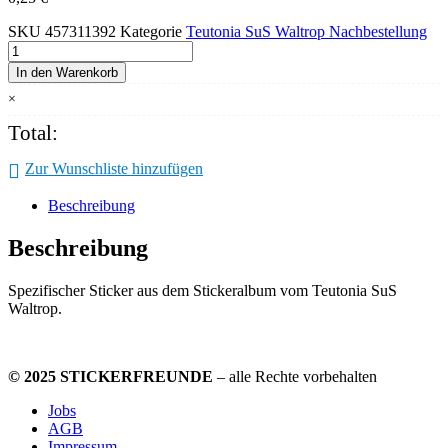
SKU
457311392
Kategorie
Teutonia SuS Waltrop Nachbestellung
Teutonia
Waltrop
In den Warenkorb
Sticker
×
Nr.
392
Total:
Menge
Zur Wunschliste hinzufügen
Beschreibung
Beschreibung
Spezifischer Sticker aus dem Stickeralbum vom Teutonia SuS
Waltrop.
© 2025 STICKERFREUNDE
– alle Rechte vorbehalten
Jobs
AGB
Impressum