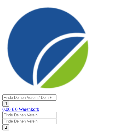
Zum
Inhalt
springen
Search
...
0,00
€
0
Warenkorb
Search
...
Search
...