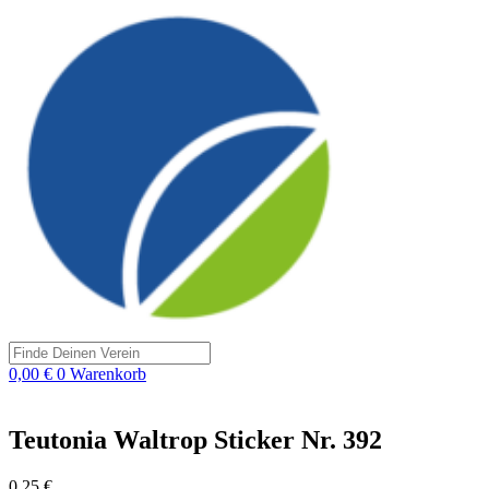
Search
...
0,00
€
0
Warenkorb
Teutonia Waltrop Sticker Nr. 392
0,25
€