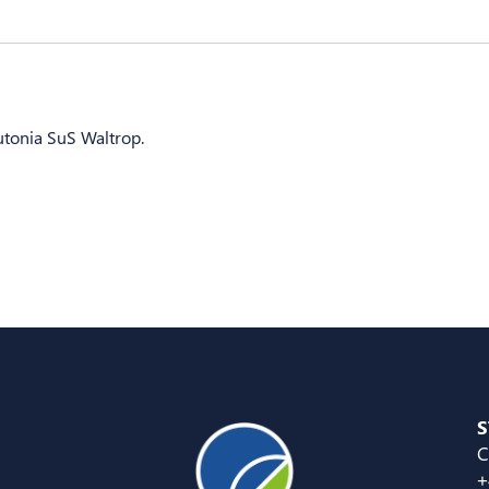
utonia SuS Waltrop.
S
C
+