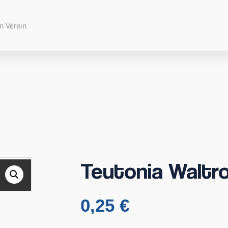
Teutonia Waltro
0,25
€