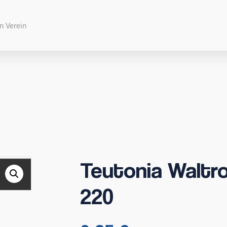
Teutonia Waltro
220