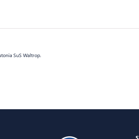
utonia SuS Waltrop.
S