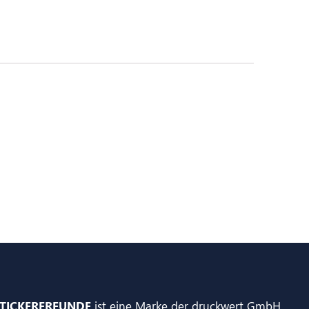
TICKERFREUNDE
ist eine Marke der druckwert GmbH