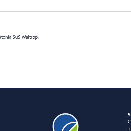
utonia SuS Waltrop.
S
C
+