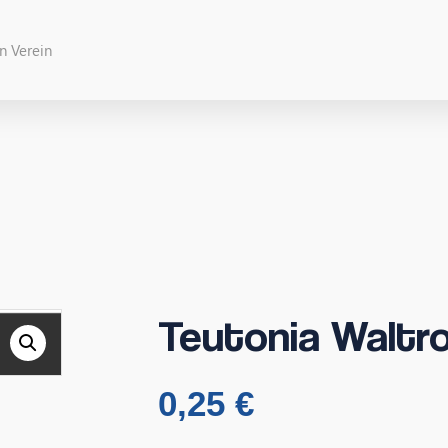
Teutonia Waltro
0,25
€