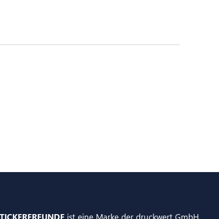
TICKERFREUNDE
ist eine Marke der druckwert GmbH