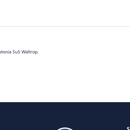
utonia SuS Waltrop.
S