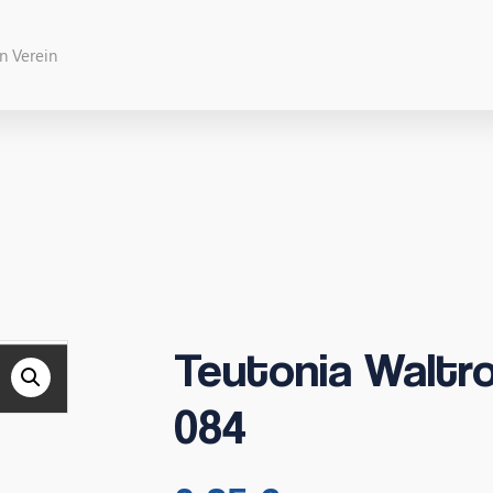
Teutonia Waltro
084