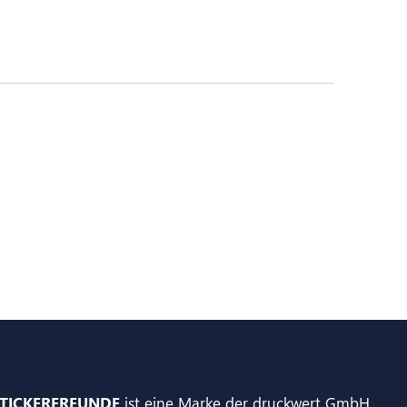
TICKERFREUNDE
ist eine Marke der druckwert GmbH