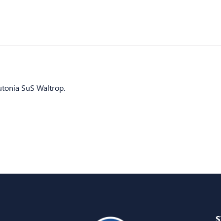
utonia SuS Waltrop.
S