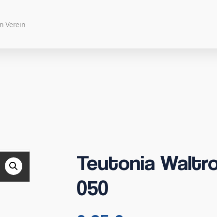
Teutonia Waltro
050