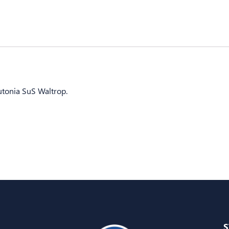
utonia SuS Waltrop.
S