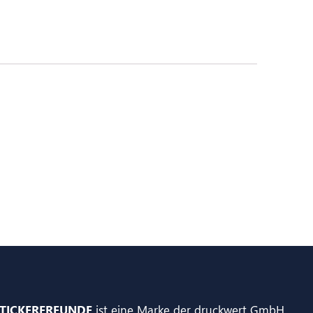
TICKERFREUNDE
ist eine Marke der druckwert GmbH