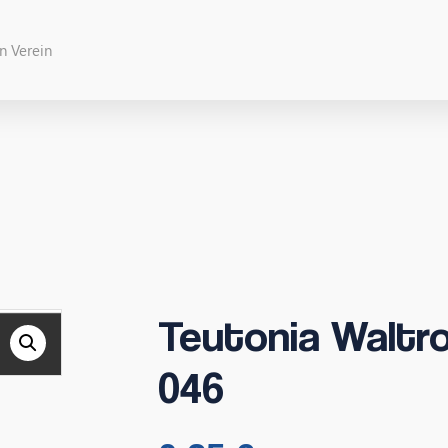
Teutonia Waltro
046