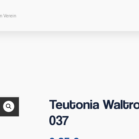
Teutonia Waltro
037