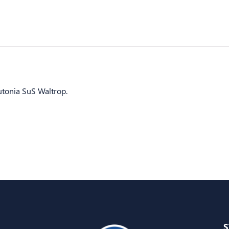
utonia SuS Waltrop.
S