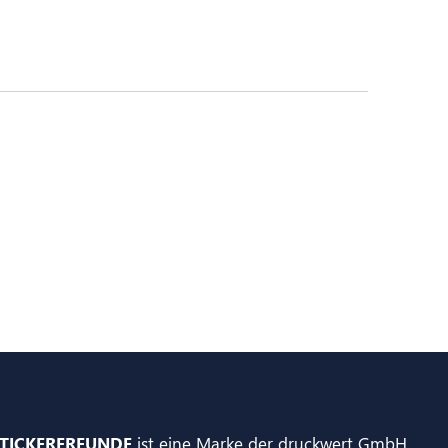
TICKERFREUNDE
ist eine Marke der druckwert GmbH