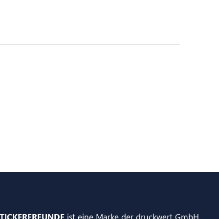
TICKERFREUNDE
ist eine Marke der druckwert GmbH