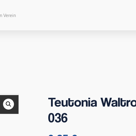
Teutonia Waltro
036