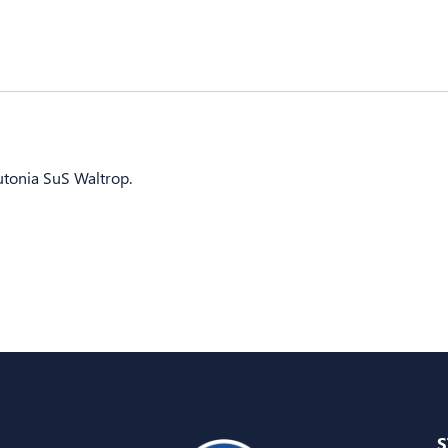
utonia SuS Waltrop.
S