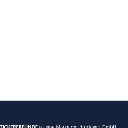
TICKERFREUNDE
ist eine Marke der druckwert GmbH