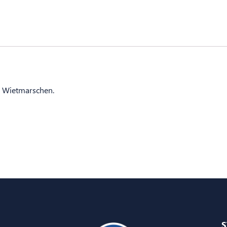
V Wietmarschen.
S