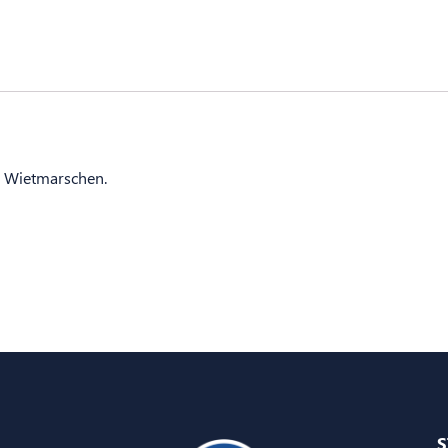
V Wietmarschen.
S