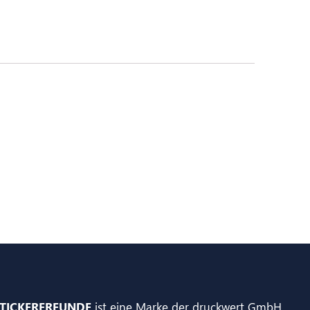
TICKERFREUNDE
ist eine Marke der druckwert GmbH