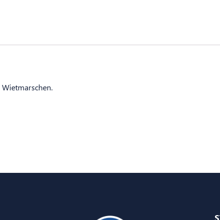
V Wietmarschen.
S