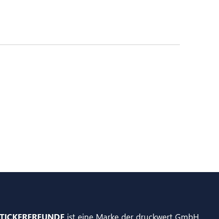
TICKERFREUNDE
ist eine Marke der druckwert GmbH