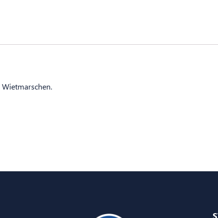
V Wietmarschen.
S