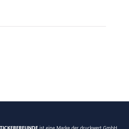
TICKERFREUNDE
ist eine Marke der druckwert GmbH