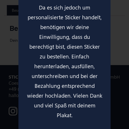
Da es sich jedoch um
Beschreibung
personalisierte Sticker handelt,
benötigen wir deine
Beschreibung
Einwilligung, dass du
Dein individuelles DIN A2 Plakat mit deinem Sticker!
berechtigt bist, diesen Sticker
zu bestellen. Einfach
herunterladen, ausfüllen,
unterschreiben und bei der
STICKERFREUNDE
ist eine Marke der druckwert GmbH
Coesfelder Hof 1, 48527 Nordhorn
Bezahlung entsprechend
+49 (0) 5921 3701712
wieder hochladen. Vielen Dank
hallo@stickerfreun.de
und viel Spaß mit deinem
Stickerfreunde bei Instagram
Plakat.