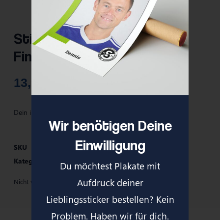
Stickerplakate DIN A2 – SG
Finnentrop/Bamenohl
13,90
€
Dein individuelles DIN A2 Plakat mit deinem Sticker!
Wir benötigen Deine
Einwilligung
SKU
57402-012009
Kategorie
SG Finnentrop/Bamenohl Merch
Du möchtest Plakate mit
Aufdruck deiner
Nicht vorrätig
Lieblingssticker bestellen? Kein
Problem. Haben wir für dich.