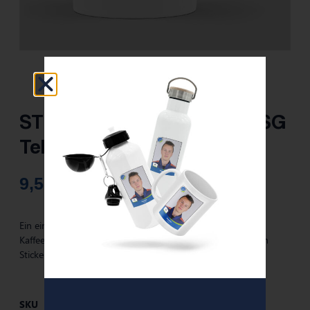
STICKERFREUNDE-Tasse – SG
Telgte
9,50
€
Ein einzigartiges Trinkerlebnis mit deinem Sticker! Verleihe
Kaffee, Kakao & Co. Persönlichkeit mit deinem individuellen
Sticker gedruckt auf deine Tasse.
SKU
48291-012001