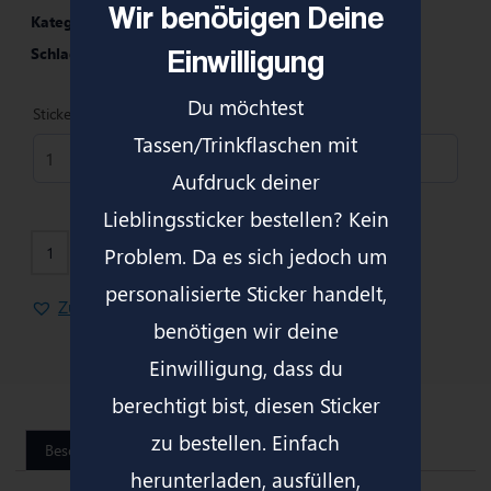
Wir benötigen Deine
Kategorie
SG Telgte Merch
Einwilligung
Schlagwort
Tasse
Du möchtest
Stickernummer
*
Tassen
/Trinkflaschen
mit
Aufdruck deiner
Lieblingssticker bestellen? Kein
In den Warenkorb
Problem. Da es sich jedoch um
personalisierte Sticker handelt,
Zur Wunschliste hinzufügen
benötigen wir deine
Einwilligung, dass du
berechtigt bist, diesen Sticker
zu bestellen. Einfach
Beschreibung
herunterladen, ausfüllen,