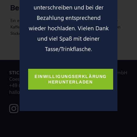
Beschreibung
unterschreiben und bei der
Bezahlung entsprechend
Ein einzigartiges Trinkerlebnis mit deinem Sticker! Verleihe
Kaffee, Kakao & Co. Persönlichkeit mit deinem individuellen
wieder hochladen. Vielen Dank
Sticker gedruckt auf deine Tasse.
und viel Spaß mit deiner
Tasse/Trinkflasche.
STICKERFREUNDE
ist eine Marke der druckwert GmbH
EINWILLIGUNGSERKLÄRUNG
Coesfelder Hof 1, 48527 Nordhorn
HERUNTERLADEN
+49 (0) 5921 3701712
hallo@stickerfreun.de
Stickerfreunde bei Instagram