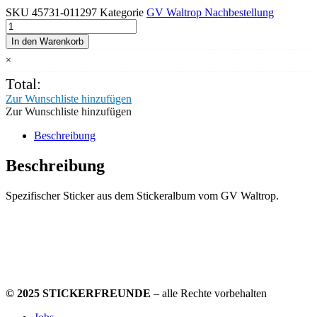
SKU
45731-011297
Kategorie
GV Waltrop Nachbestellung
GV
Waltrop
In den Warenkorb
Sticker
×
Nr.
297
Total:
Menge
Zur Wunschliste hinzufügen
Zur Wunschliste hinzufügen
Beschreibung
Beschreibung
Spezifischer Sticker aus dem Stickeralbum vom GV Waltrop.
© 2025 STICKERFREUNDE
– alle Rechte vorbehalten