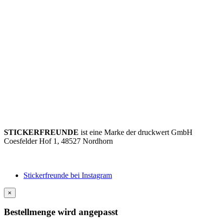
STICKERFREUNDE
ist eine Marke der druckwert GmbH
Coesfelder Hof 1, 48527 Nordhorn
+49 (0) 5921 3701712
hallo@stickerfreun.de
Stickerfreunde bei Instagram
×
Bestellmenge wird angepasst