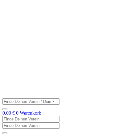
Zum
Inhalt
springen
Search
...
0,00
€
0
Warenkorb
Search
...
Search
...