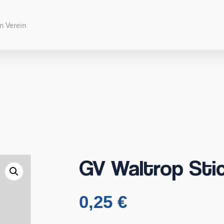
GV Waltrop Stic
0,25
€