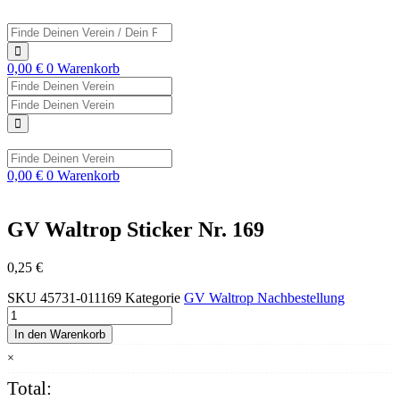
Zum
Inhalt
Search
springen
...
0,00
€
0
Warenkorb
Search
...
Search
...
Search
...
0,00
€
0
Warenkorb
GV Waltrop Sticker Nr. 169
0,25
€
SKU
45731-011169
Kategorie
GV Waltrop Nachbestellung
GV
Waltrop
In den Warenkorb
Sticker
×
Nr.
169
Total:
Menge