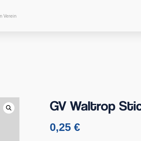
GV Waltrop Stic
0,25
€