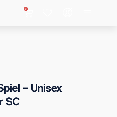
0
piel – Unisex
r SC