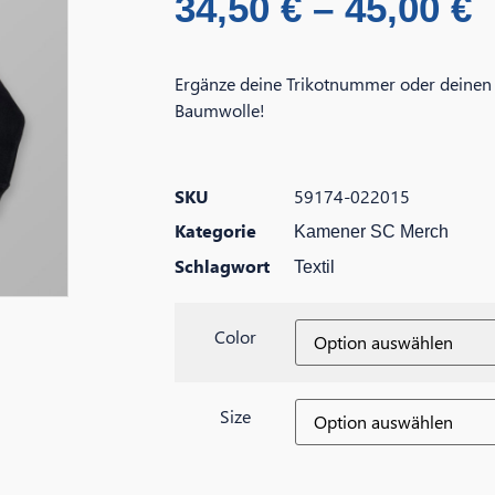
34,50
€
–
45,00
€
Ergänze deine Trikotnummer oder deinen
Baumwolle!
SKU
59174-022015
Kategorie
Kamener SC Merch
Schlagwort
Textil
Color
Size