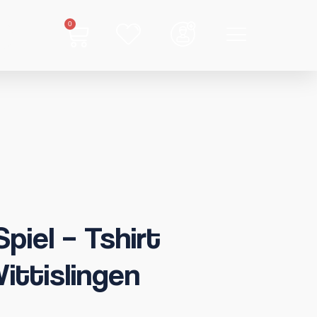
0
piel – Tshirt
ittislingen