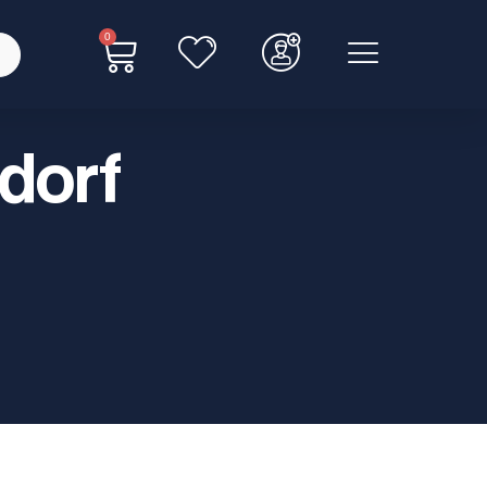
0
dorf