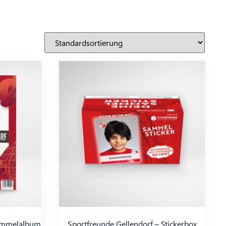
Sammelalbum
Sportfreunde Gellendorf – Stickerbox