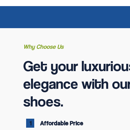
Why Choose Us
Get your luxuriou
elegance with ou
shoes.
1
Affordable Price