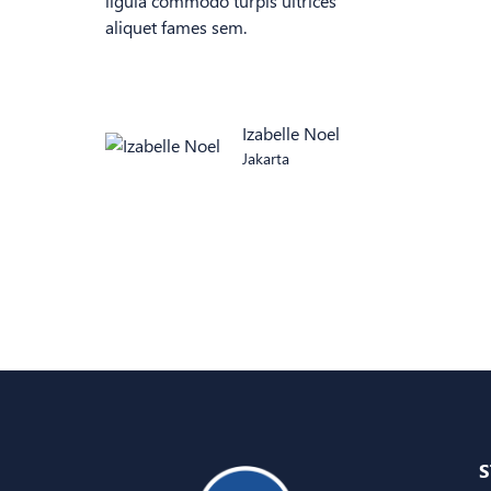
ligula commodo turpis ultrices
aliquet fames sem.
Izabelle Noel
Jakarta
S