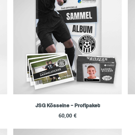
JSG Kösseine – Profipaket
60,00
€