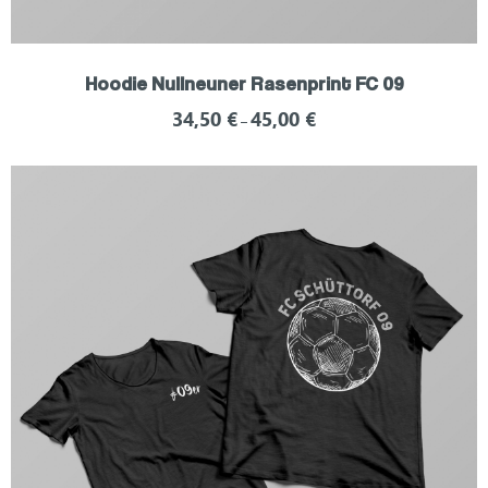
Hoodie Nullneuner Rasenprint FC 09
34,50
€
45,00
€
–