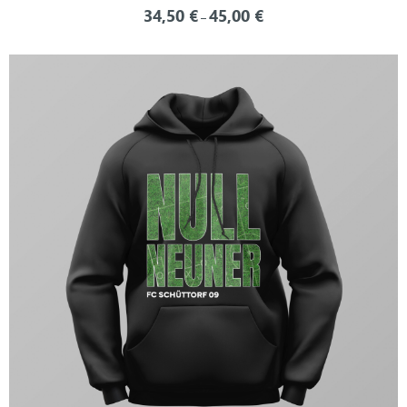
34,50
€
45,00
€
–