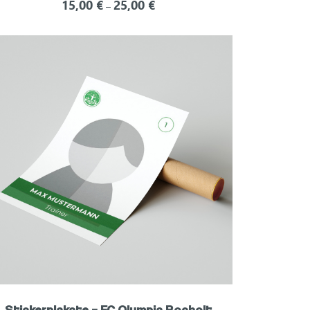
15,00
€
25,00
€
–
Stickerplakate – FC Olympia Bocholt