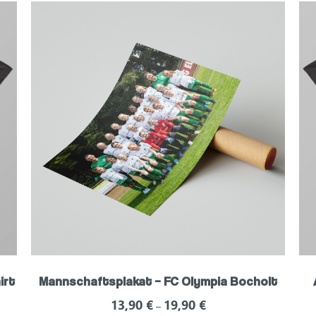
irt
Mannschaftsplakat – FC Olympia Bocholt
13,90
€
19,90
€
–