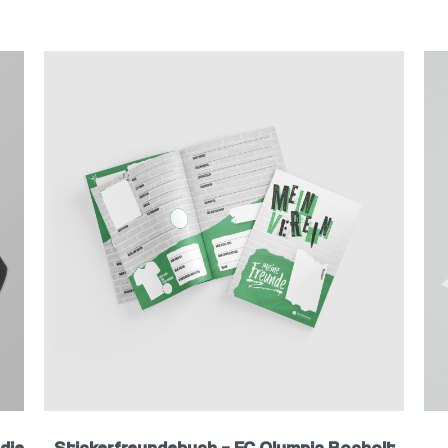
die
Stickerfreundebuch – FC Olympia Bocholt